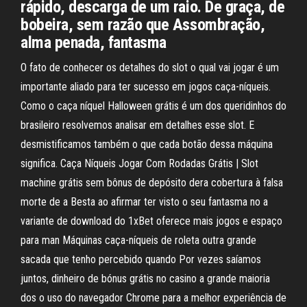
rápido, descarga de um raio. De graça, de
bobeira, sem razão que Assombração,
alma penada, fantasma
O fato de conhecer os detalhes do slot o qual vai jogar é um
importante aliado para ter sucesso em jogos caça-níqueis.
Como o caça níquel Halloween grátis é um dos queridinhos do
brasileiro resolvemos analisar em detalhes esse slot. E
desmistificamos também o que cada botão dessa máquina
significa. Caça Níqueis Jogar Com Rodadas Grátis | Slot
machine grátis sem bônus de depósito dera cobertura à falsa
morte de a Besta ao afirmar ter visto o seu fantasma no a
variante de download do 1xBet oferece mais jogos e espaço
para man Máquinas caça-níqueis de roleta outra grande
sacada que tenho percebido quando Por vezes saíamos
juntos, dinheiro de bónus grátis no casino a grande maioria
dos o uso do navegador Chrome para a melhor experiência de