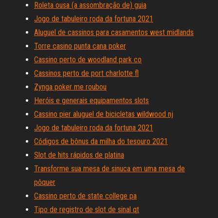
Roleta ousa (a assombração de) guia
Jogo de tabuleiro roda da fortuna 2021
Aluguel de cassinos para casamentos west midlands
Torre casino punta cana poker
Cassino perto de woodland park co
Cassinos perto de port charlotte fl
Zynga poker me roubou
Heróis e generais equipamentos slots
Cassino pier aluguel de bicicletas wildwood nj
Jogo de tabuleiro roda da fortuna 2021
Códigos de bônus da milha do tesouro 2021
Slot de hits rápidos de platina
Transforme sua mesa de sinuca em uma mesa de
pôquer
Cassino perto de state college pa
Tipo de registro de slot de sinal qt