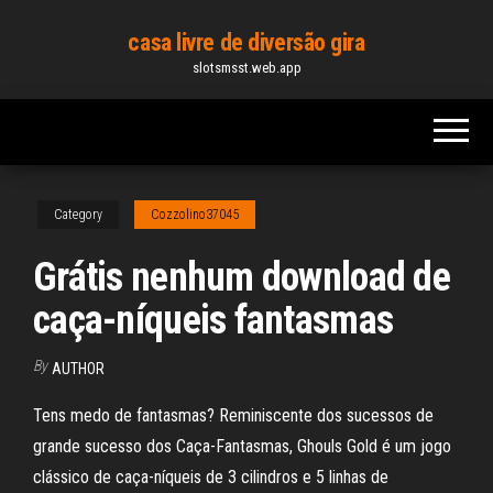
Skip
casa livre de diversão gira
to
slotsmsst.web.app
the
content
Category
Cozzolino37045
Grátis nenhum download de
caça-níqueis fantasmas
By
AUTHOR
Tens medo de fantasmas? Reminiscente dos sucessos de
grande sucesso dos Caça-Fantasmas, Ghouls Gold é um jogo
clássico de caça-níqueis de 3 cilindros e 5 linhas de