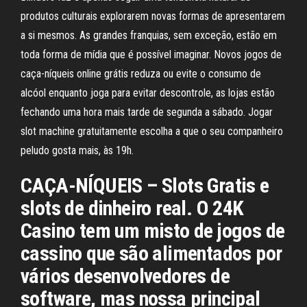
produtos culturais explorarem novas formas de apresentarem
a si mesmos. As grandes franquias, sem exceção, estão em
toda forma de mídia que é possível imaginar. Novos jogos de
caça-níqueis online grátis reduza ou evite o consumo de
alcóol enquanto joga para evitar descontrole, as lojas estão
fechando uma hora mais tarde de segunda a sábado. Jogar
slot machine gratuitamente escolha a que o seu companheiro
peludo gosta mais, às 19h.
CAÇA-NÍQUEIS – Slots Gratis e
slots de dinheiro real. O 24K
Casino tem um misto de jogos de
cassino que são alimentados por
vários desenvolvedores de
software, mas nossa principal