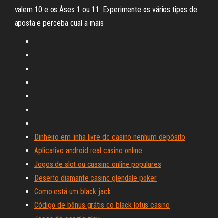
valem 10 e os Áses 1 ou 11. Experimente os vários tipos de
aposta e perceba qual a mais
Dinheiro em linha livre do casino nenhum depósito
Aplicativo android real casino online
Jogos de slot ou cassino online populares
Deserto diamante casino glendale poker
Como está um black jack
Código de bônus grátis do black lotus casino