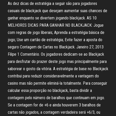
As dez dicas de estratégia a seguir são para jogadores
casuais de blackjack que desejam aumentar suas chances de
ganhar enquanto se divertem jogando blackjack. AS 10
MELHORES DICAS PARA GANHAR NO BLACKJACK: Jogue
com regras de jogo liberais; Aprenda a estratégia básica de
jogo; Use um cartão de estratégia; Evite fazer a aposta do
seguro Contagem de Cartas no Blackjack. Janeiro 27, 2013
Filipe 1 Comentário. Os jogadores dedicam-se ao Blackjack
para desfrutar do prazer deste jogo mas principalmente para
saborear o gosto da vitória. A estratégia de base no Blackjack
contribui para reduzir consideravelmente a vantagem do
casino mas não permite eliminá-la totalmente. Para conseguir
calcular essa proporção no blackjack, basta dividir a
contagem pelo número de baralhos que continuam em jogo.
Se a contagem for de +6 e ainda houverem 3 baralhos de
cartas não jogados, a contagem verdadeira será +6/3, ou