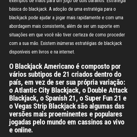
exemplos de mãos para um jogo de dois baralhos. Estratégia
básica do blackjack. A adoção de uma estratégia para o
blackjack pode ajudar a jogar mais rapidamente e com uma
abordagem mais consistente, além de ser um suporte em
situações em que você não tiver certeza de como proceder
com a sua mão. Existem inúmeras estratégias de blackjack
disponíveis em livros e na internet.
O Blackjack Americano é composto por
vários subtipos de 21 criados dentro do
país, em vez de ser sua própria variação:
o Atlantic City Blackjack, o Double Attack
Blackjack, o Spanish 21, o Super Fun 21 e
o Vegas Strip Blackjack são algumas das
versões mais proeminentes e populares
jogadas pelo mundo em cassinos ao vivo
e online.