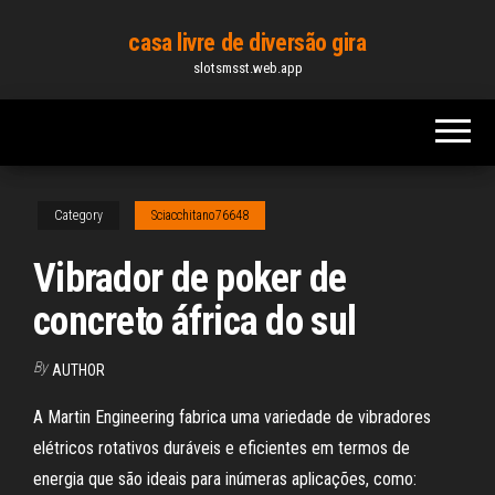
Skip
casa livre de diversão gira
to
slotsmsst.web.app
the
content
Category
Sciacchitano76648
Vibrador de poker de
concreto áfrica do sul
By
AUTHOR
A Martin Engineering fabrica uma variedade de vibradores
elétricos rotativos duráveis e eficientes em termos de
energia que são ideais para inúmeras aplicações, como: